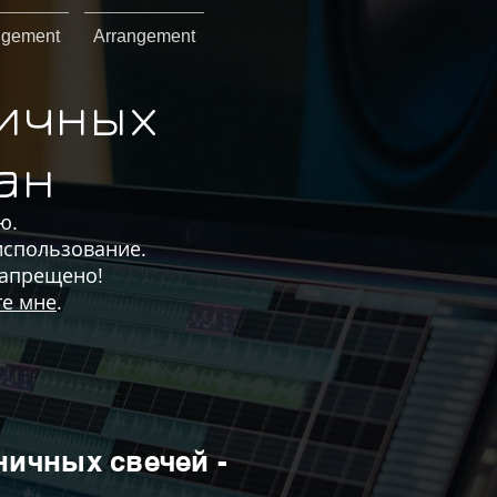
ngement
Arrangement
ничных
ан
ю.
использование.
запрещено!
е мне
.
ничных свечей -