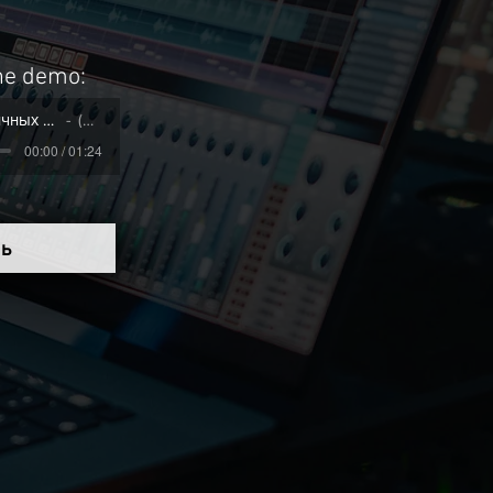
the demo:
Я обойдусь без праздничных свечей - Павел Цуман
(demo)
00:00 / 01:24
ть