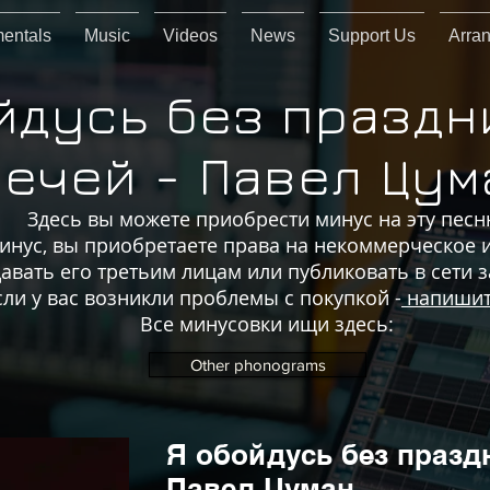
mentals
Music
Videos
News
Support Us
Arra
йдусь без празд
ечей - Павел Цум
Здесь вы можете приобрести минус на эту песн
инус, вы приобретаете права на некоммерческое 
авать его третьим лицам или публиковать в сети 
сли у вас возникли проблемы с покупкой -
напишит
Все минусовки ищи здесь:
Other phonograms
Я обойдусь без празд
Павел Цуман