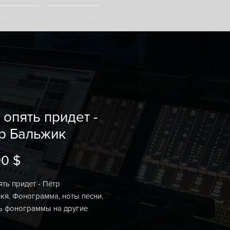
анжировку
Music Label
 опять придет -
р Бальжик
00 $
Цена
ять придет - Пётр
кя. Фонограмма, ноты песни.
ь фонограммы на другие
анские песни. Купить