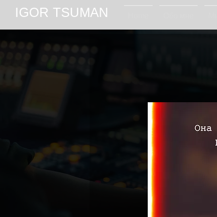
IGOR TSUMAN
Home
Обо мне
Ми