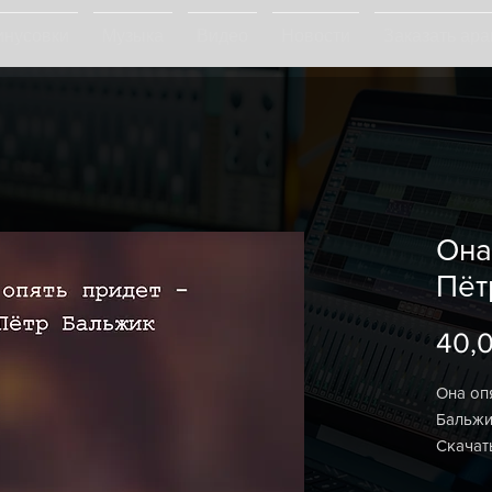
нусовки
Музыка
Видео
Новости
Заказать ар
Она
Пёт
40,
Она оп
Бальжи
Скачат
христи