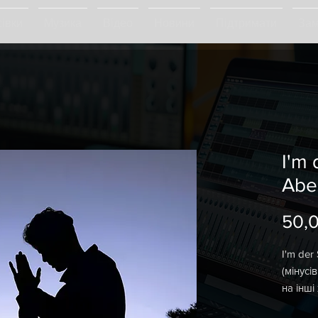
івки
Музика
Відео
Новини
Підтримати
Зам
I'm 
Abe
50,
I'm der
(мінусі
на інші
фоногр