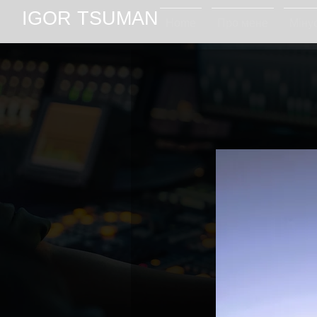
IGOR TSUMAN
Home
Про мене
Мінус