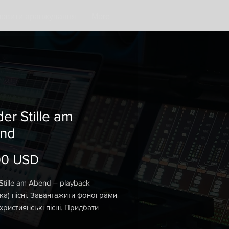
овити аранжування
More
der Stille am
nd
00 USD
Ціна
 Stille am Abend – playback
вка) пісні. Завантажити фонограми
 християнські пісні. Придбати
аму.