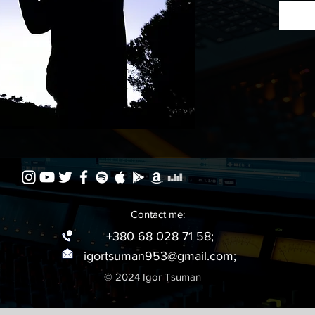
Слухат
Contact me:
+380 68 028 71 58;
igortsuman953@gmail.com
;
© 2024 Igor Tsuman