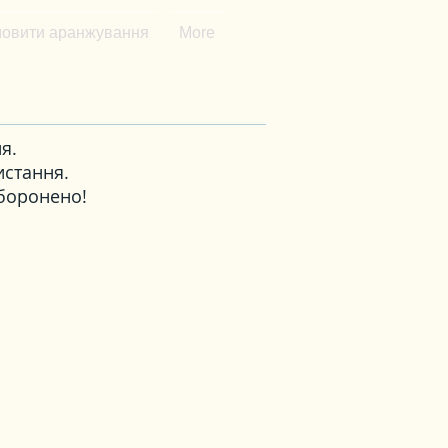
овити аранжування
More
я.
истання.
аборонено!