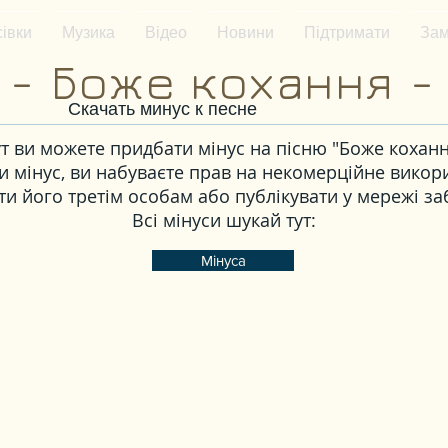
івки
Музика
Відео
Новини
Підтримати
Зам
- Боже кохання -
Скачать минус к песне
ут ви можете придбати мінус на пісню "Боже коханн
 мінус, ви набуваєте прав на некомерційне викор
и його третім особам або публікувати у мережі з
Всі мінуси шукай тут:
Мінуса