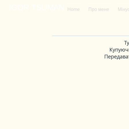
IGOR TSUMAN
Home
Про мене
Мінус
Т
Купуючи
Передават