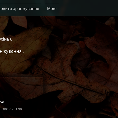
овити аранжування
More
сінь).
анжування
.
ova
00:00 / 01:30