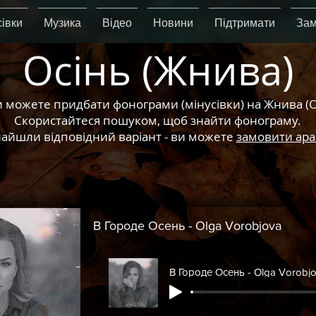
івки
Музика
Відео
Новини
Підтримати
Зам
Осінь (Жнива)
и можете придбати фонограми (мінусівки) на Жнива (О
Скористайтеся пошуком, щоб знайти фонограму.
айшли відповідний варіант - ви можете
замовити ар
В Городе Осень - Olga Vorobjova
В Городе Осень - Olga Vorobj